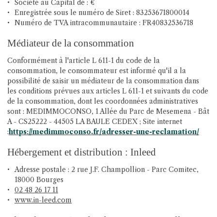
Société au Capital de : €
Enregistrée sous le numéro de Siret : 83253671800014
Numéro de TVA intracommunautaire : FR40832536718
Médiateur de la consommation
En cochant cette case, vous consentez à recevoir nos propositions commerciales à
l'adresse email indiqué ci-dessus. Vous pouvez vous désinscrire à tout moment en
utilisant
le formulaire de désinscription
.
Conformément à l'article L 611-1 du code de la
consommation, le consommateur est informé qu'il a la
Inscription
possibilité de saisir un médiateur de la consommation dans
les conditions prévues aux articles L 611-1 et suivants du code
de la consommation, dont les coordonnées administratives
sont : MEDIMMOCONSO, 1 Allée du Parc de Mesemena - Bât
A - CS25222 - 44505 LA BAULE CEDEX ; Site internet
:
https://medimmoconso.fr/adresser-une-reclamation/
Hébergement et distribution : Inleed
Adresse postale : 2 rue J.F. Champollion - Parc Comitec,
18000 Bourges
02 48 26 17 11
www.in-leed.com