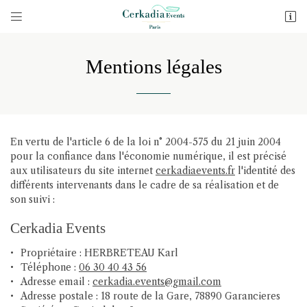


18 route de la Gare
78890 Garancieres
06 30 40 43 56
Mentions légales
En vertu de l'article 6 de la loi n° 2004-575 du 21 juin 2004
pour la confiance dans l'économie numérique, il est précisé
aux utilisateurs du site internet
cerkadiaevents.fr
l'identité des
différents intervenants dans le cadre de sa réalisation et de
son suivi :
Adresse email de réception

Cerkadia Events
Recopier le code ci-contre

Propriétaire : HERBRETEAU Karl
Téléphone :
06 30 40 43 56
Rafraîchir le captcha

Adresse email :
Adresse postale : 18 route de la Gare, 78890 Garancieres