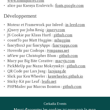
www.fontsquirrel.com
Restez inform
alice par Ksenya Erulevich :
fonts.google.com
Contact
Inscription Newsl
Développement
Moteur et Framework par Inleed :
in-leed.com
jQuery par John Resig :
jquery.com
JS Cookie par Klaus Hartl :
github.com
countTo par Matt Huggins :
mhuggins
fancyBox3 par fancyApps :
fancyapps.com
Hoverdir par Codrops :
tympanus.net
inView par Christopher Blum :
github.com
Macy par Big Bite Creative :
macyjs.com
PickMeUp par Nazar Mokrynskyi :
github.com
QR Code par Lars Jung :
larsjung.de
Slick par Ken Wheeler :
kenwheeler.github.io
Sticky-Kit par Leaf :
leafo.net
PHPMailer par Marcus Bointon :
github.com
Cerkadia Events
Merci d'accepter les cookies
ici
pour voir la map.