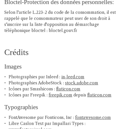
Bloctel-Protection des données personnelles:
Selon l'article L.223-2 du code de la consommation, il est
rappelé que le consommateur peut user de son droit à
s'inscrire sur la liste d'opposition au démarchage
téléphonique bloctel : bloctel.gouv.fr
Une question ?
Crédits
Accueil
06 30 40 43 56
Images
eur événementiel
Photographies par Inleed :
in-leed.com
Catering
Photographies AdobeStock :
stock.adobe.com
Icônes par Smashicons :
flaticon.com
Icônes par Freepik :
freepik.com
depuis
flaticon.com
Nos offres
Rejoignez-nous 
Typographies
Actualités
FontAwesome par Fonticons, Inc :
fontawesome.com
Libre Caslon Text par Impallari Types :
Avis